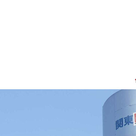
内
容
を
ス
キ
ッ
プ