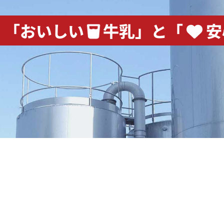
「おいしい
牛乳」と「
安