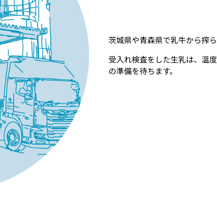
茨城県や青森県で乳牛から搾ら
受入れ検査をした生乳は、温度
の準備を待ちます。