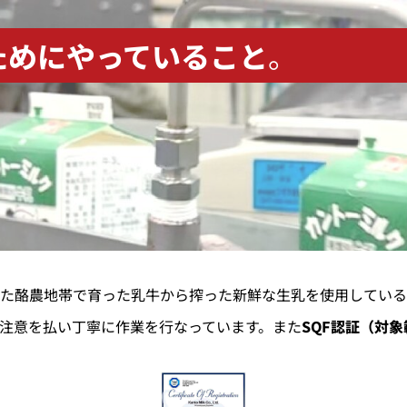
ためにやっていること
。
た酪農地帯で育った乳牛から搾った新鮮な生乳を使用している
注意を払い丁寧に作業を行なっています。また
SQF認証（対